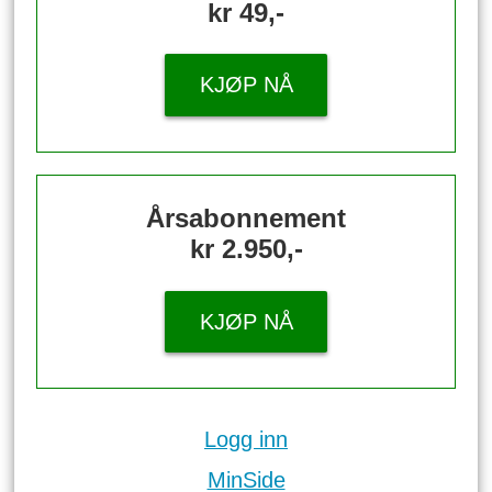
kr 49,-
KJØP NÅ
Årsabonnement
kr 2.950,-
KJØP NÅ
Logg inn
MinSide