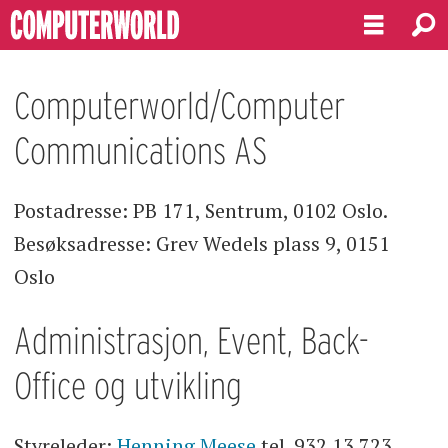
Om
Computerworld/Computer
Kontakt
Communications AS
Postadresse: PB 171, Sentrum, 0102 Oslo.
Besøksadresse: Grev Wedels plass 9, 0151
Oslo
Administrasjon, Event, Back-
Office og utvikling
Styreleder:
Henning Meese
tel. 932 13 723