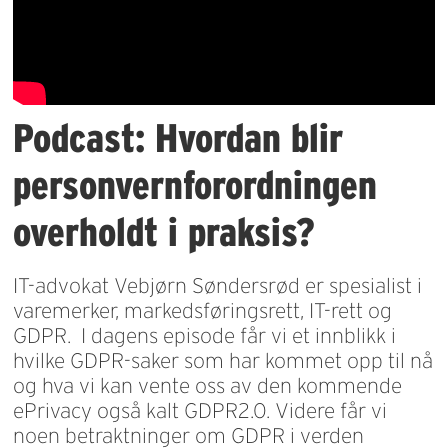
Podcast: Hvordan blir
personvernforordningen
overholdt i praksis?
IT-advokat Vebjørn Søndersrød er spesialist i
varemerker, markedsføringsrett, IT-rett og
GDPR. I dagens episode får vi et innblikk i
hvilke GDPR-saker som har kommet opp til nå
og hva vi kan vente oss av den kommende
ePrivacy også kalt GDPR2.0. Videre får vi
noen betraktninger om GDPR i verden