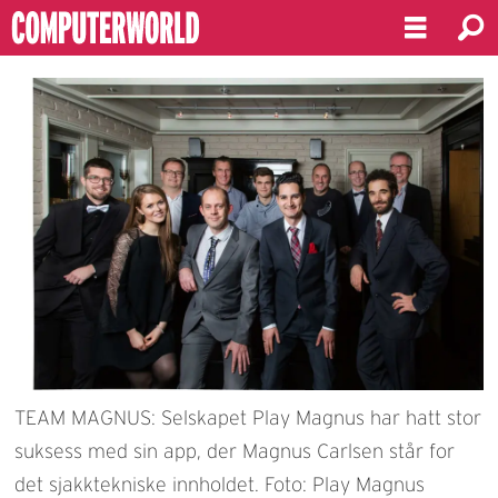
TEAM MAGNUS: Selskapet Play Magnus har hatt stor
suksess med sin app, der Magnus Carlsen står for
det sjakktekniske innholdet. Foto: Play Magnus