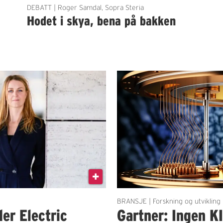
DEBATT | Roger Samdal, Sopra Steria
Hodet i skya, bena på bakken
BRANSJE | Forskning og utvikling
der Electric
Gartner: Ingen K