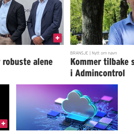
BRANSJE | Nytt om navn
r robuste alene
Kommer tilbake 
i Admincontrol