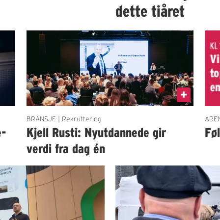
dette tiåret
BRANSJE | Rekruttering
AREN
e-
Kjell Rusti: Nyutdannede gir
Fø
verdi fra dag én