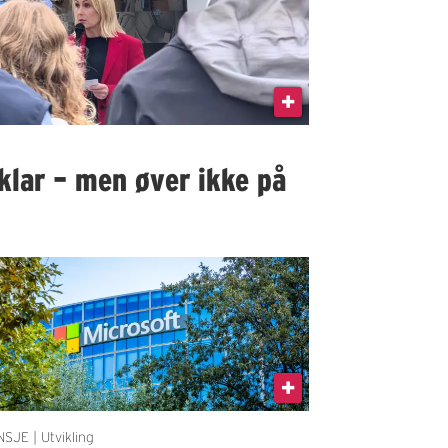
klar – men øver ikke på
SJE | Utvikling