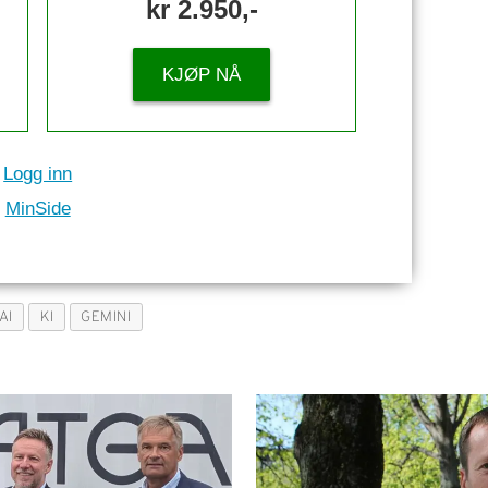
kr 2.950,-
KJØP NÅ
Logg inn
MinSide
AI
KI
GEMINI