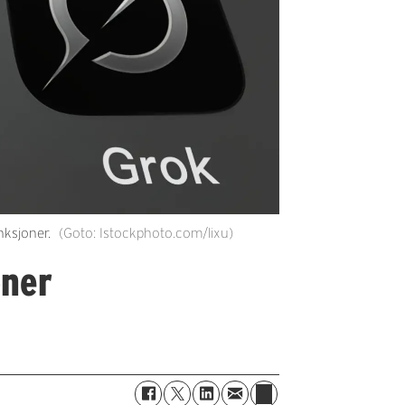
nksjoner.
(Goto: Istockphoto.com/lixu)
oner