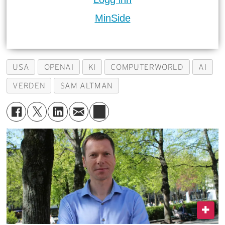
MinSide
USA
OPENAI
KI
COMPUTERWORLD
AI
VERDEN
SAM ALTMAN