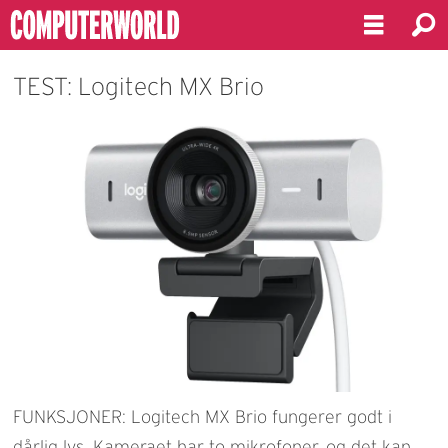
TEST: Logitech MX Brio
FUNKSJONER: Logitech MX Brio fungerer godt i
dårlig lys. Kameraet har to mikrofoner, og det kan