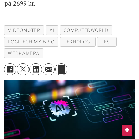
på 2699 kr.
VIDEOMØTER
AI
COMPUTERWORLD
LOGITECH MX BRIO
TEKNOLOGI
TEST
WEBKAMERA