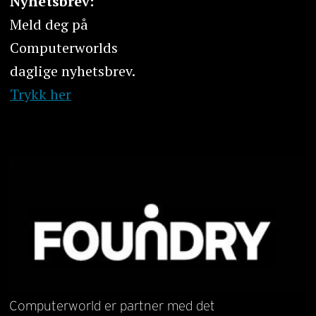
Nyhetsbrev:
Meld deg på
Computerworlds
daglige nyhetsbrev.
Trykk her
Computerworld er partner med det