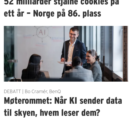
52 milliarder stjålne cookies på
ett år – Norge på 86. plass
DEBATT | Bo Cramér, BenQ
Møterommet: Når KI sender data
til skyen, hvem leser dem?