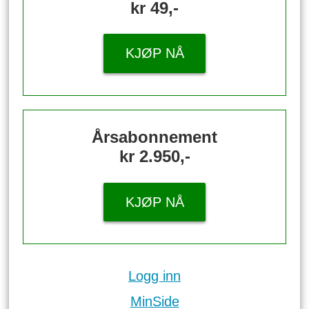
kr 49,-
KJØP NÅ
Årsabonnement
kr 2.950,-
KJØP NÅ
Logg inn
MinSide