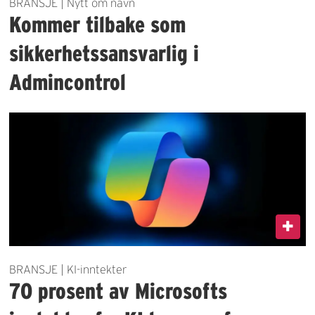
BRANSJE | Nytt om navn
Kommer tilbake som
sikkerhetssansvarlig i
Admincontrol
BRANSJE | KI-inntekter
70 prosent av Microsofts