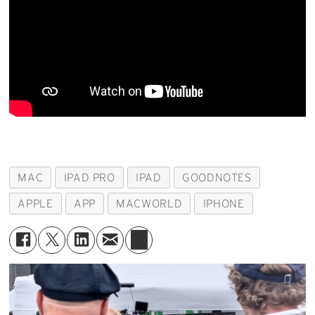
MAC
IPAD PRO
IPAD
GOODNOTES
APPLE
APP
MACWORLD
IPHONE