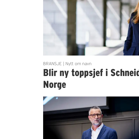
BRANSJE | Nytt om navn
Blir ny toppsjef i Schnei
Norge