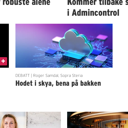
r robuste alene
Kommer tilbake 
i Admincontrol
DEBATT | Roger Samdal, Sopra Steria
Hodet i skya, bena på bakken