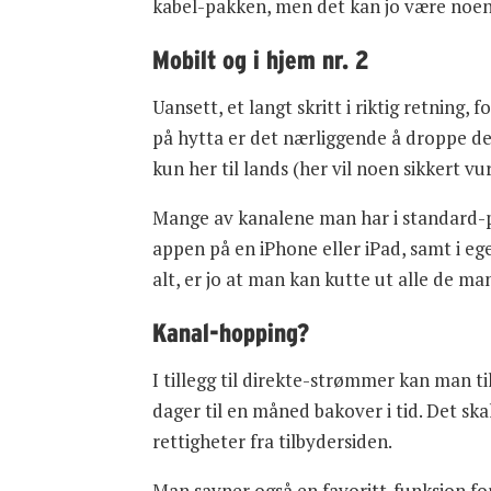
kabel-pakken, men det kan jo være noen
Mobilt og i hjem nr. 2
Uansett, et langt skritt i riktig retning
på hytta er det nærliggende å droppe det
kun her til lands (her vil noen sikkert 
Mange av kanalene man har i standard-p
appen på en iPhone eller iPad, samt i eg
alt, er jo at man kan kutte ut alle de 
Kanal-hopping?
I tillegg til direkte-strømmer kan man til
dager til en måned bakover i tid. Det sk
rettigheter fra tilbydersiden.
Man savner også en favoritt-funksjon fo