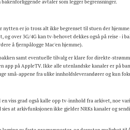
 bakenforliggende avtaler som legger begrensninger.
, for nytten er jo tross alt ikke begrenset til stuen der hje
, og over 3G/4G kan tv-behovet dekkes også på reise - i baks
vurdere å fjernpålogge Mac'en hjemme).
akken samt eventuelle tilvalg er klare for direkte-strømm
en app på AppleTV. Ikke alle utenlandske kanaler er på ban
mange små-appene fra ulike innholdsleverandører og kun fo
 en viss grad også kalle opp tv-innhold fra arkivet, noe vari
al sies at arkivfunksjonen ikke gjelder NRKs kanaler og sen
r lagring av faste programposter, og dessuten mulighet ti