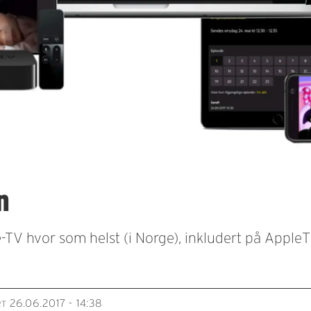
n
TV hvor som helst (i Norge), inkludert på AppleT
26.06.2017 - 14:38
RT