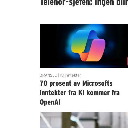
Telenor-sjefen: Ingen bli
BRANSJE | KI-inntekter
70 prosent av Microsofts
inntekter fra KI kommer fra
OpenAI