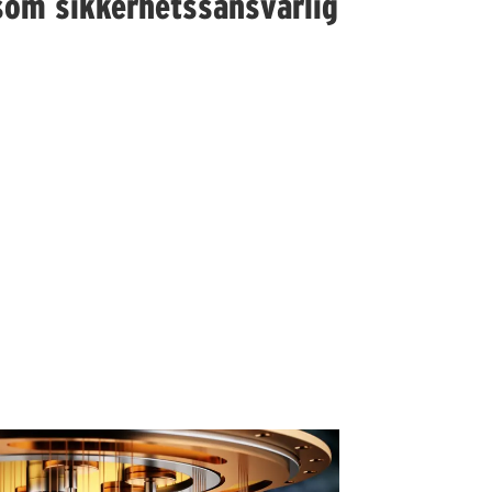
som sikkerhetssansvarlig