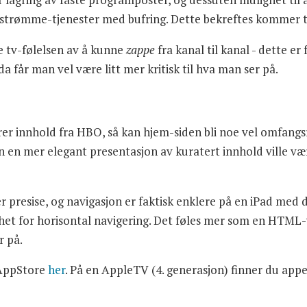
ndre strømme-tjenester med bufring. Dette bekreftes kommer ti
e tv-følelsen av å kunne
zappe
fra kanal til kanal - dette er
da får man vel være litt mer kritisk til hva man ser på.
erer innhold fra HBO, så kan hjem-siden bli noe vel omfangsr
n en mer elegant presentasjon av kuratert innhold ville vær
presise, og navigasjon er faktisk enklere på en iPad med 
ghet for horisontal navigering. Det føles mer som en HTML
r på.
 AppStore
her
. På en AppleTV (4. generasjon) finner du ap