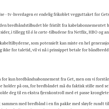
se - tv-hverdagen er endelig frikoblet vegguttaket for Gets
siden bredbåndstilbudet ble fristilt fra kabelabonnementet
der, i tillegg til
á la carte
-tilbudene fra Netflix, HBO og a
 kabeltilbyderne, som potensielt kan miste en hel generasj
ikke for taletid, vil vi nå i prinsippet betale for båndbred
gå for kun bredbåndsabonnement fra Get, men om vi forstår 
k de holder på oss, for bredbåndet må du faktisk stille med 
olde deg til en ekstra fjernkontroll med et passe kronglet
udt sammen med bredbånd i en fin pakke med sløyfe rundt ti