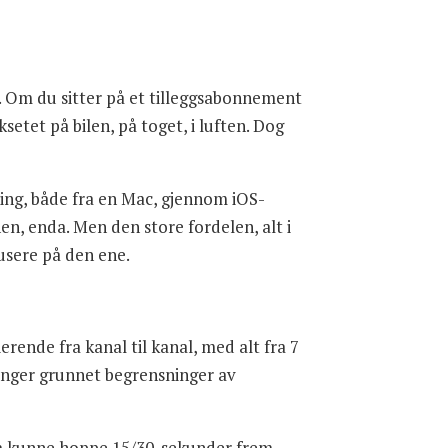
mme. Om du sitter på et tilleggsabonnement
etet på bilen, på toget, i luften. Dog
ing, både fra en Mac, gjennom iOS-
en, enda. Men den store fordelen, alt i
kusere på den ene.
erende fra kanal til kanal, med alt fra 7
dinger grunnet begrensninger av
l å kunne hoppe 15/30-sekunder frem