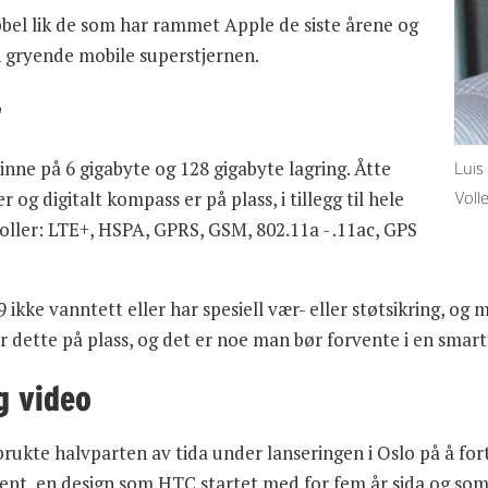
bel lik de som har rammet Apple de siste årene og
 gryende mobile superstjernen.
r
nne på 6 gigabyte og 128 gigabyte lagring. Åtte
Luis
og digitalt kompass er på plass, i tillegg til hele
Voll
ler: LTE+, HSPA, GPRS, GSM, 802.11a - .11ac, GPS
ikke vanntett eller har spesiell vær- eller støtsikring, og
r dette på plass, og det er noe man bør forvente i en smartt
g video
brukte halvparten av tida under lanseringen i Oslo på å for
ment, en design som HTC startet med for fem år sida og so