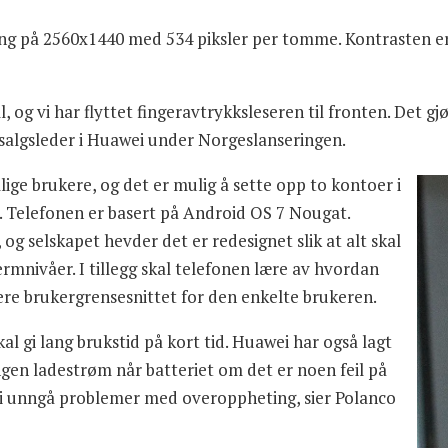
å 2560x1440 med 534 piksler per tomme. Kontrasten er 7.
 og vi har flyttet fingeravtrykksleseren til fronten. Det gjør
tsalgsleder i Huawei under Norgeslanseringen.
lige brukere, og det er mulig å sette opp to kontoer i
g. Telefonen er basert på Android OS 7 Nougat.
og selskapet hevder det er redesignet slik at alt skal
rmnivåer. I tillegg skal telefonen lære av hvordan
re brukergrensesnittet for den enkelte brukeren.
skal gi lang brukstid på kort tid. Huawei har også lagt
ngen ladestrøm når batteriet om det er noen feil på
l vi unngå problemer med overoppheting, sier Polanco