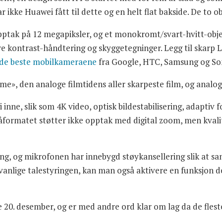
 ikke Huawei fått til dette og en helt flat bakside. De to o
opptak på 12 megapiksler, og et monokromt/svart-hvitt-obj
re kontrast-håndtering og skyggetegninger. Legg til skarp 
de beste mobilkameraene
fra Google, HTC, Samsung og So
me», den analoge filmtidens aller skarpeste film, og analog
gi inne, slik som 4K video, optisk bildestabilisering, adaptiv
formatet støtter ikke opptak med digital zoom, men kvalit
ing, og mikrofonen har innebygd støykansellering slik at s
edvanlige talestyringen, kan man også aktivere en funksjon
e 20. desember, og er med andre ord klar om lag da de fles