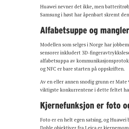
Huawei nevner det ikke, men batteritrøb
Samsung i høst har åpenbart skremt den
Alfabetsuppe og mangle
Modellen som selges i Norge har jobbemi
sensorer inkludert 3D-fingeravtrykksleser 
alfabetsuppa av kommunikasjonsprotokol
og NFC er bare starten på oppskriften.
Av en eller annen snodig grunn er Mate 9 
viktigste konkurrentene i dette feltet ha
Kjernefunksjon er foto o
Foto er en helt egen satsing, og Huawei 
Doble objektiver fra Leica er kjernemo