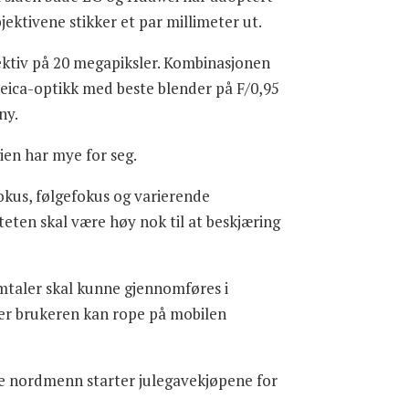
bjektivene stikker et par millimeter ut.
ektiv på 20 megapiksler. Kombinasjonen
Leica-optikk med beste blender på F/0,95
ny.
ien har mye for seg.
 fokus, følgefokus og varierende
eten skal være høy nok til at beskjæring
amtaler skal kunne gjennomføres i
 der brukeren kan rope på mobilen
te nordmenn starter julegavekjøpene for