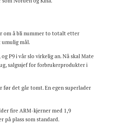
r som Norden og Kina.
 om å bli nummer to totalt etter
t umulig mål.
og P9 i vår slo virkelig an. Nå skal Mate
, salgssjef for forbrukerprodukter i
er før det går tomt. En egen superlader
holder fire ARM-kjerner med 1,9
er på plass som standard.