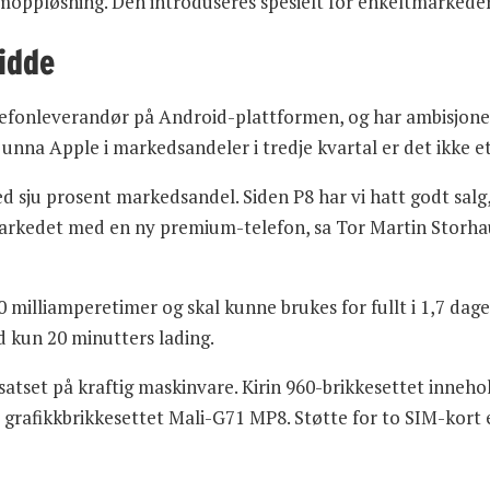
oppløsning. Den introduseres spesielt for enkeltmarkede
idde
lefonleverandør på Android-plattformen, og har ambisjoner
unna Apple i markedsandeler i tredje kvartal er det ikke e
 sju prosent markedsandel. Siden P8 har vi hatt godt salg, 
arkedet med en ny premium-telefon, sa Tor Martin Storhaug
 milliamperetimer og skal kunne brukes for fullt i 1,7 dag
ed kun 20 minutters lading.
i satset på kraftig maskinvare. Kirin 960-brikkesettet inne
 grafikkbrikkesettet Mali-G71 MP8. Støtte for to SIM-kort 