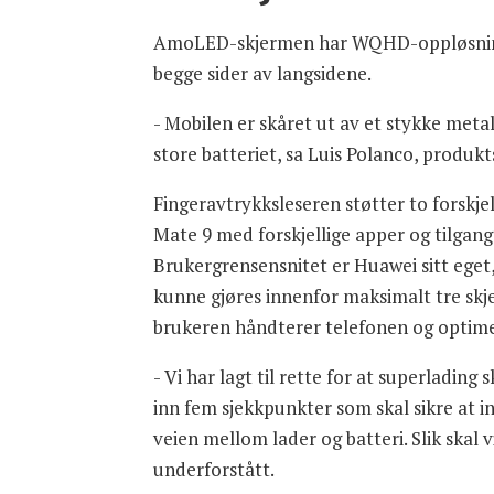
AmoLED-skjermen har WQHD-oppløsning p
begge sider av langsidene.
- Mobilen er skåret ut av et stykke metall,
store batteriet, sa Luis Polanco, produk
Fingeravtrykksleseren støtter to forskjel
Mate 9 med forskjellige apper og tilgan
Brukergrensensnitet er Huawei sitt eget, 
kunne gjøres innenfor maksimalt tre skje
brukeren håndterer telefonen og optime
- Vi har lagt til rette for at superlading 
inn fem sjekkpunkter som skal sikre at i
veien mellom lader og batteri. Slik ska
underforstått.