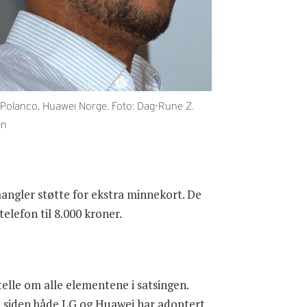
 Polanco, Huawei Norge. Foto: Dag-Rune Z.
en
 mangler støtte for ekstra minnekort. De
elefon til 8.000 kroner.
telle om alle elementene i satsingen.
m siden både LG og Huawei har adoptert