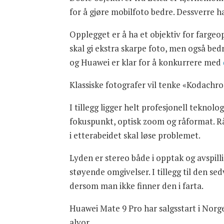
for å gjøre mobilfoto bedre. Dessverre har
Opplegget er å ha et objektiv for farge
skal gi ekstra skarpe foto, men også bed
og Huawei er klar for å konkurrere med
Klassiske fotografer vil tenke «Kodachro
I tillegg ligger helt profesjonell teknolo
fokuspunkt, optisk zoom og råformat. Rå
i etterabeidet skal løse problemet.
Lyden er stereo både i opptak og avspill
støyende omgivelser. I tillegg til den s
dersom man ikke finner den i farta.
Huawei Mate 9 Pro har salgsstart i Norg
alvor.