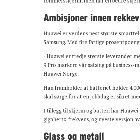
tommersskjerm, men har en bedre skjerm
Ambisjoner innen rekkev
Huawei er verdens nest største smartte
Samsung. Med fire fattige prosentpoeng 
- Huawei er tredje største leverandør med
9 Pro markere vår satsing på business-m
Huawei Norge.
Han framholder at batteriet holder 4.000
skal sørge for at én jobbdag er sikret m
I tillegg til skjerm og batteri har Huawe
gigahertz-frekvens, og nyeste versjon av
Glass og metall