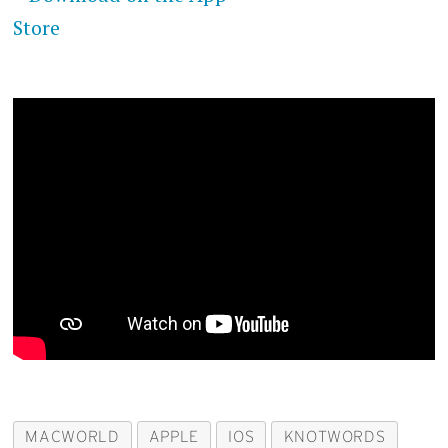
MACWORLD
APPLE
IOS
KNOTWORDS