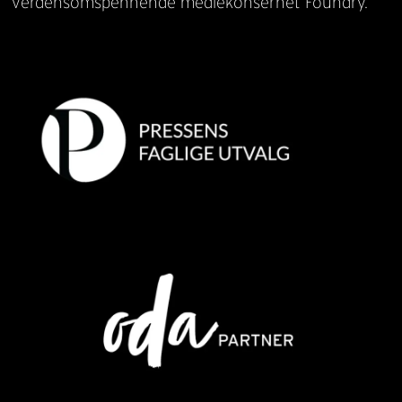
verdensomspennende mediekonsernet Foundry.