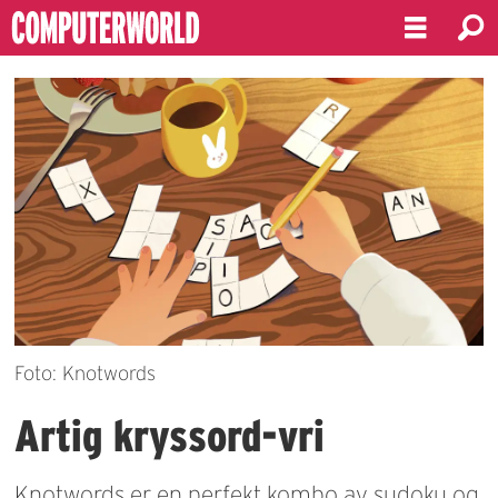
Foto: Knotwords
Artig kryssord-vri
Knotwords er en perfekt kombo av sudoku og