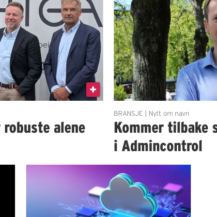
BRANSJE | Nytt om navn
r robuste alene
Kommer tilbake 
i Admincontrol