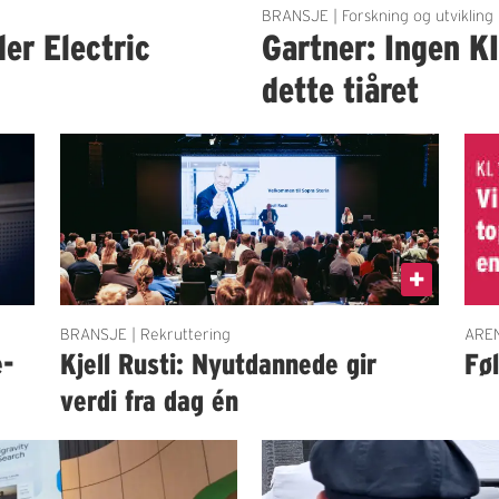
BRANSJE | Forskning og utvikling
der Electric
Gartner: Ingen K
dette tiåret
BRANSJE | Rekruttering
AREN
e-
Kjell Rusti: Nyutdannede gir
Fø
verdi fra dag én