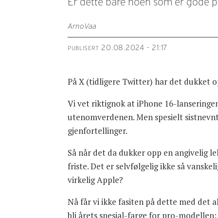
Er dette bare noen som er gode p
Arno
Vaa
20.08.2024 - 21:17
PUBLISERT
På X (tidligere Twitter) har det dukket
Vi vet riktignok at iPhone 16-lanseringen
utenomverdenen. Men spesielt sistnevnte
gjenfortellinger.
Så når det da dukker opp en angivelig le
friste. Det er selvfølgelig ikke så vanskel
virkelig Apple?
Nå får vi ikke fasiten på dette med det a
bli årets spesial-farge for pro-modellen