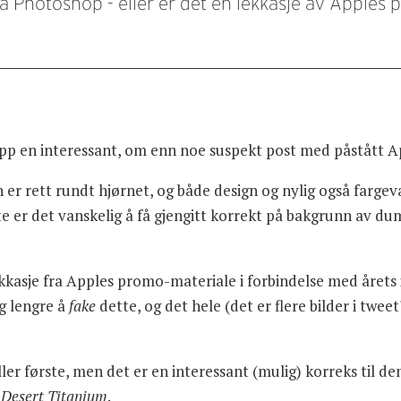
å Photoshop - eller er det en lekkasje av Apples
 opp en interessant, om enn noe suspekt post med påstått 
 er rett rundt hjørnet, og både design og nylig også fargeva
 er det vanskelig å få gjengitt korrekt på bakgrunn av d
kkasje fra Apples promo-materiale i forbindelse med årets i
ig lengre å
fake
dette, og det hele (det er flere bilder i tweet
ller første, men det er en interessant (mulig) korreks til d
:
Desert Titanium
.