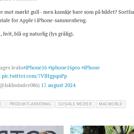
re mot mørkt gull - men kanskje bare som på bildet? Sortfa
ateriale for Apple i iPhone-sammenheng.
hvit, blå og naturlig (lys grålig).
ages leaks
#iPhone16
#iphone16pro
#iPhone
x
pic.twitter.com/7VlHgpqnPp
(@lakhwinder086)
17. august 2024
E
PRODUKTLANSERING
SOSIALE MEDIER
MACWORLD