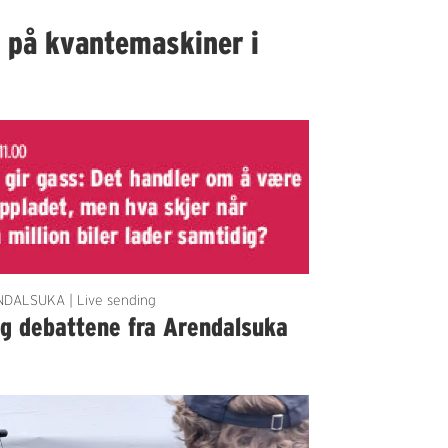
I på kvantemaskiner i
DALSUKA | Live sending
lg debattene fra Arendalsuka