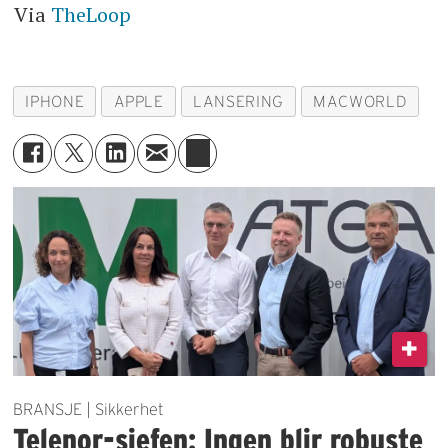
Via
TheLoop
IPHONE
APPLE
LANSERING
MACWORLD
BRANSJE | Sikkerhet
Telenor-sjefen: Ingen blir robuste