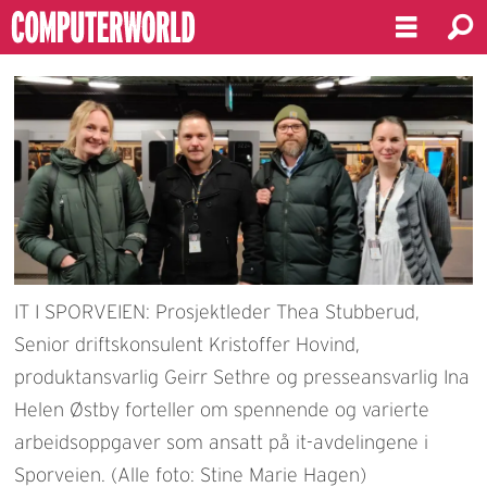
IT I SPORVEIEN: Prosjektleder Thea Stubberud,
Senior driftskonsulent Kristoffer Hovind,
produktansvarlig Geirr Sethre og presseansvarlig Ina
Helen Østby forteller om spennende og varierte
arbeidsoppgaver som ansatt på it-avdelingene i
Sporveien. (Alle foto: Stine Marie Hagen)