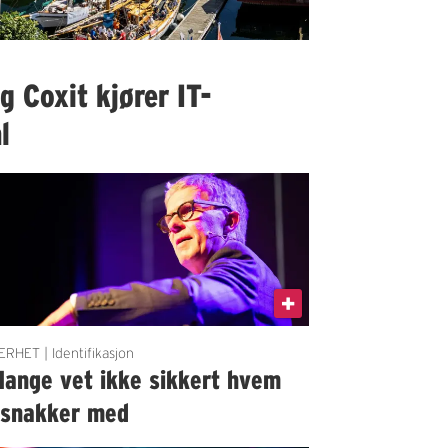
 Coxit kjører IT-
l
ERHET | Identifikasjon
Mange vet ikke sikkert hvem
 snakker med