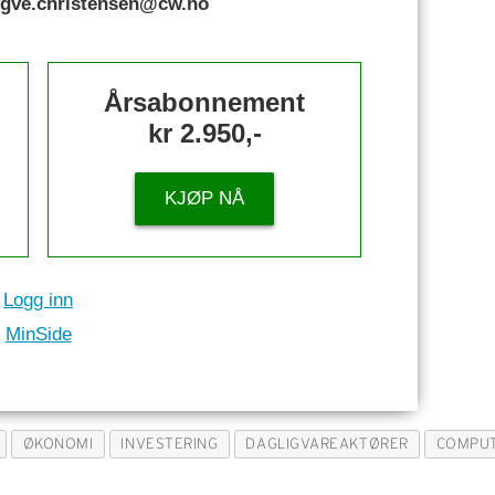
rygve.christensen@cw.no
Årsabonnement
kr 2.950,-
KJØP NÅ
Logg inn
MinSide
ØKONOMI
INVESTERING
DAGLIGVAREAKTØRER
COMPU