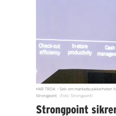
HAR TROA: – Selv om markedsusikkerheten forts
Strongpoint.
(Foto: Strongpoint)
Strongpoint sikre