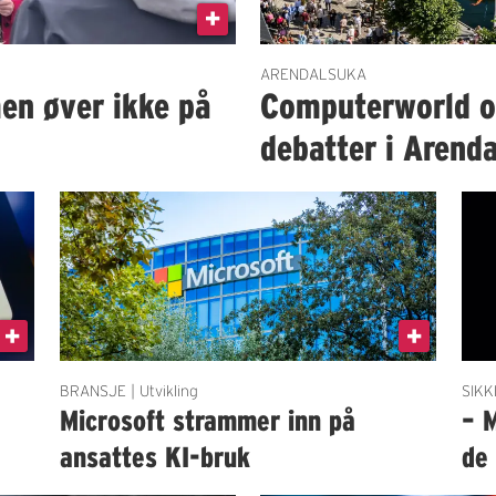
ARENDALSUKA
en øver ikke på
Computerworld og
debatter i Arenda
BRANSJE | Utvikling
SIKK
g
Microsoft strammer inn på
– 
ansattes KI-bruk
de