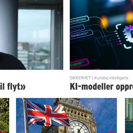
SIKKERHET | Kunstig intelligens
il flyt»
KI-modeller oppre