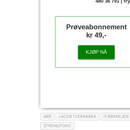
480 36 791 | t
Prøveabonnement
kr 49,-
KJØP NÅ
ARR
JACOB TVERAABAK
IT-BRANSJEN
STRONGPOINT