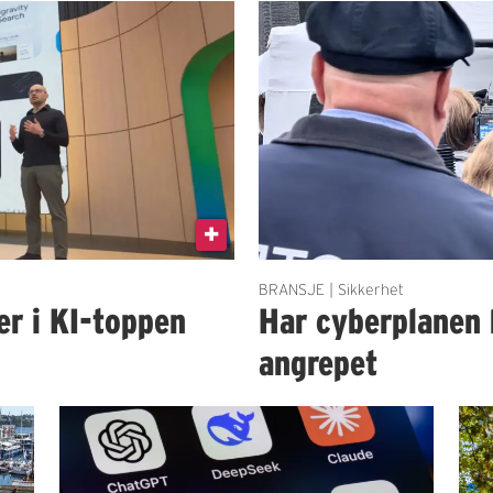
BRANSJE | Sikkerhet
er i KI-toppen
Har cyberplanen 
angrepet