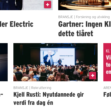
BRANSJE | Forskning og utvikling
der Electric
Gartner: Ingen K
dette tiåret
BRANSJE | Rekruttering
AREN
e-
Kjell Rusti: Nyutdannede gir
Fø
verdi fra dag én