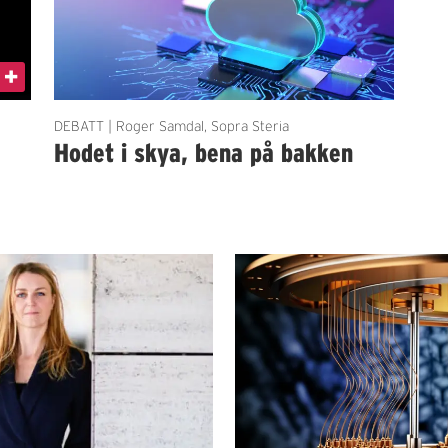
DEBATT | Roger Samdal, Sopra Steria
Hodet i skya, bena på bakken