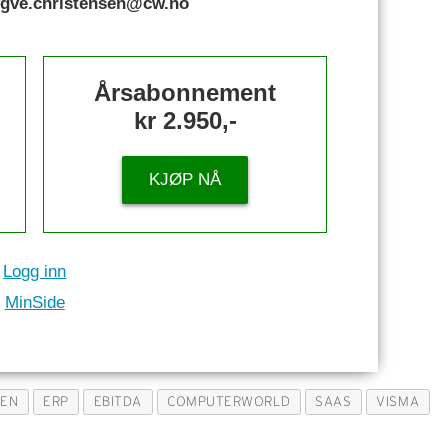
rygve.christensen@cw.no
Årsabonnement
kr 2.950,-
KJØP NÅ
Logg inn
MinSide
JEN
ERP
EBITDA
COMPUTERWORLD
SAAS
VISMA