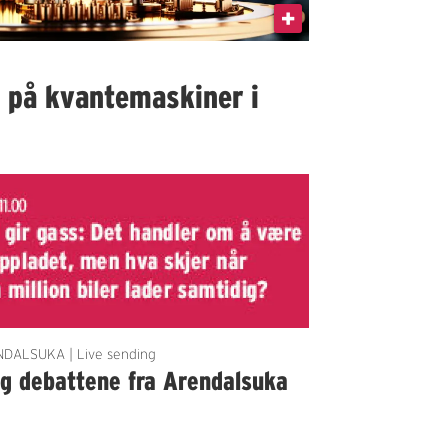
I på kvantemaskiner i
DALSUKA | Live sending
lg debattene fra Arendalsuka