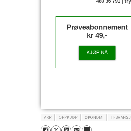
480 36 791 | t
Prøveabonnement
kr 49,-
KJØP NÅ
ARR
OPPKJØP
ØKONOMI
IT-BRANS