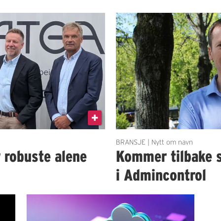
BRANSJE | Nytt om navn
r robuste alene
Kommer tilbake 
i Admincontrol