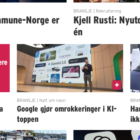
BRANSJE | Rekruttering
mmune-Norge er
Kjell Rusti: Nyut
én
BRANSJE | Nytt om navn
BRAN
a
Google gjør omrokkeringer i KI-
Ha
toppen
ik