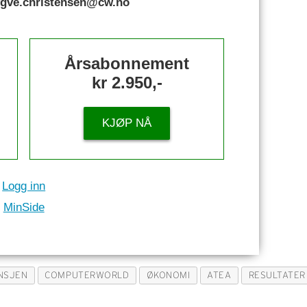
rygve.christensen@cw.no
Årsabonnement
kr 2.950,-
KJØP NÅ
Logg inn
MinSide
ANSJEN
COMPUTERWORLD
ØKONOMI
ATEA
RESULTATER