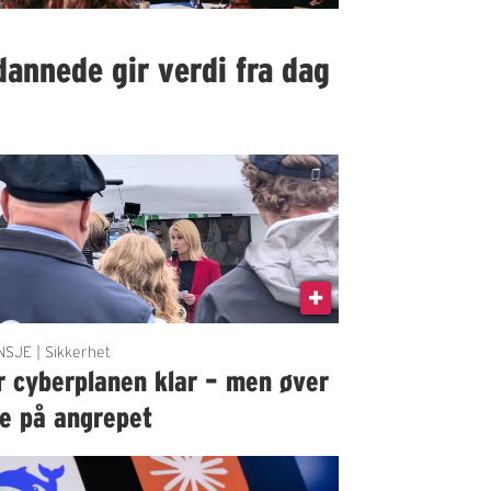
dannede gir verdi fra dag
SJE | Sikkerhet
r cyberplanen klar – men øver
ke på angrepet