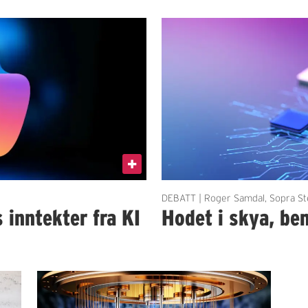
DEBATT | Roger Samdal, Sopra St
 inntekter fra KI
Hodet i skya, be