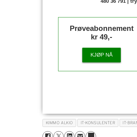
480 36 791 | t
Prøveabonnement
kr 49,-
KJØP NÅ
KIMMO ALKIO
IT-KONSULENTER
IT-BR