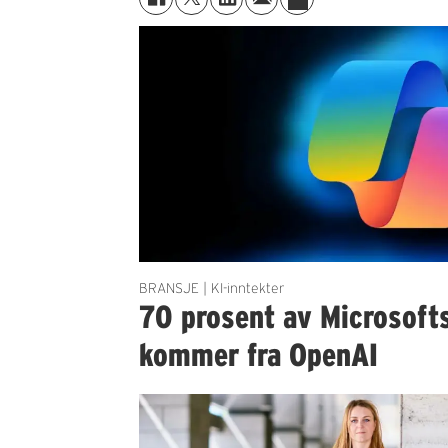
BRANSJE | KI-inntekter
70 prosent av Microsofts
kommer fra OpenAI