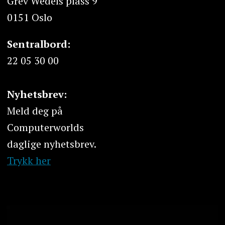
Grev Wedels plass 9
0151 Oslo
Sentralbord:
22 05 30 00
Nyhetsbrev:
Meld deg på
Computerworlds
daglige nyhetsbrev.
Trykk her