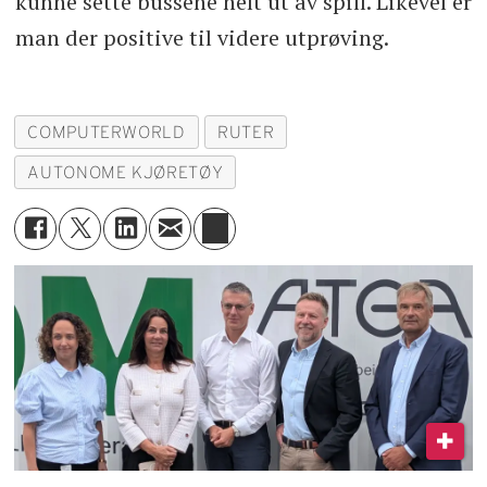
kunne sette bussene helt ut av spill. Likevel er
man der positive til videre utprøving.
COMPUTERWORLD
RUTER
AUTONOME KJØRETØY