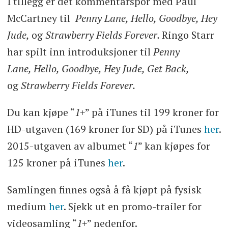
I tillegg er det kommentarspor med Paul
McCartney til
Penny Lane, Hello, Goodbye, Hey
Jude,
og
Strawberry Fields Forever.
Ringo Starr
har spilt inn introduksjoner til
Penny
Lane, Hello, Goodbye, Hey Jude, Get Back,
og
Strawberry Fields Forever.
Du kan kjøpe “
1+
” på iTunes til 199 kroner for
HD-utgaven (169 kroner for SD) på iTunes
her
.
2015-utgaven av albumet “
1
” kan kjøpes for
125 kroner på iTunes
her
.
Samlingen finnes også å få kjøpt på fysisk
medium
her
. Sjekk ut en promo-trailer for
videosamling “
1+
” nedenfor.