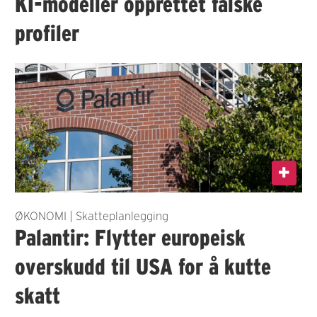
KI-modeller opprettet falske
profiler
ØKONOMI | Skatteplanlegging
Palantir: Flytter europeisk
overskudd til USA for å kutte
skatt