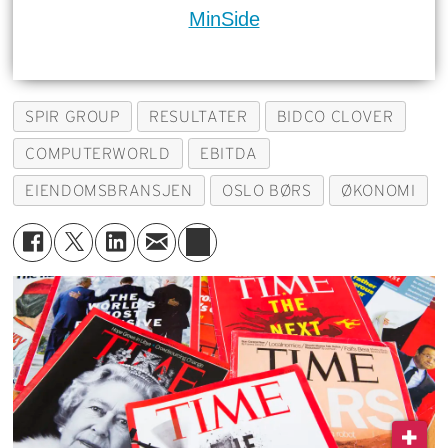
MinSide
SPIR GROUP
RESULTATER
BIDCO CLOVER
COMPUTERWORLD
EBITDA
EIENDOMSBRANSJEN
OSLO BØRS
ØKONOMI