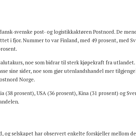
 dansk-svenske post- og logistikkaktøren Postnord. De mene
ettet i fjor. Nummer to var Finland, med 49 prosent, med S
prosent.
valutakurs, noe som bidrar til sterk kjøpekraft fra utlandet
asse sine sider, noe som gjør utenlandshandel mer tilgjenge
 Postnord Norge.
ia (38 prosent), USA (36 prosent), Kina (31 prosent) og Sve
andelen.
, og selskapet har observert enkelte forskjeller mellom de