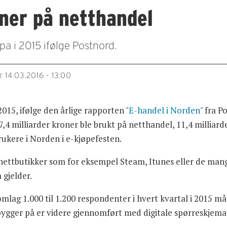
oner på netthandel
a i 2015 ifølge Postnord.
14.03.2016 - 13:00
T
015, ifølge den årlige rapporten "
E-handel i Norden
" fra 
7,4 milliarder kroner ble brukt på netthandel, 11,4 milliard
ukere i Norden i e-kjøpefesten.
e nettbutikker som for eksempel Steam, Itunes eller de man
 gjelder.
ag 1.000 til 1.200 respondenter i hvert kvartal i 2015 må t
gger på er videre gjennomført med digitale spørreskjema, 