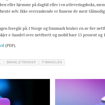
ben eller hjemme på dagtid eller i en utleveringsboks, me
 hente selv. Ikke overraskende er finnene de mest tålmodige 
ngen foregår på. I Norge og Danmark bruker en av fire nett
skjer e-handel over nettbrett og mobil bare 15 prosent og 1
ord
(PDF).
L
BRANSJETRENDER
IT-BRANSJEN