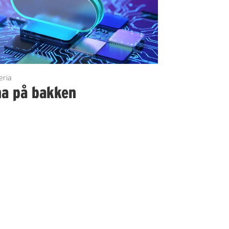
eria
na på bakken