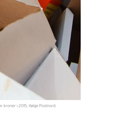
 kroner i 2015, ifølge Postnord.