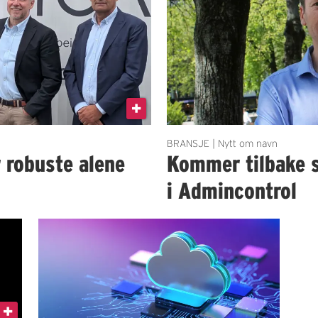
BRANSJE | Nytt om navn
r robuste alene
Kommer tilbake 
i Admincontrol