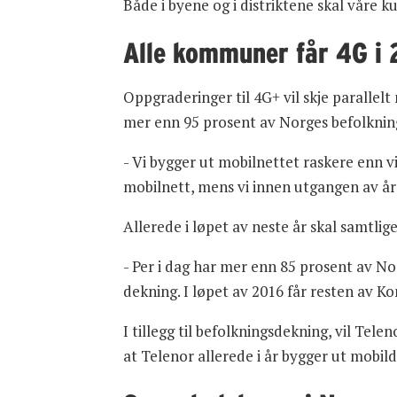
Både i byene og i distriktene skal våre k
Alle kommuner får 4G i 
Oppgraderinger til 4G+ vil skje parallelt
mer enn 95 prosent av Norges befolkning 
- Vi bygger ut mobilnettet raskere enn vi 
mobilnett, mens vi innen utgangen av åre
Allerede i løpet av neste år skal samtli
- Per i dag har mer enn 85 prosent av N
dekning. I løpet av 2016 får resten av 
I tillegg til befolkningsdekning, vil Te
at Telenor allerede i år bygger ut mobild