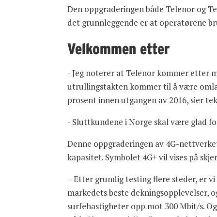
Den oppgraderingen både Telenor og Tel
det grunnleggende er at operatørene bru
Velkommen etter
- Jeg noterer at Telenor kommer etter me
utrullingstakten kommer til å være omla
prosent innen utgangen av 2016, sier tek
- Sluttkundene i Norge skal være glad for
Denne oppgraderingen av 4G-nettverket i
kapasitet. Symbolet 4G+ vil vises på skj
– Etter grundig testing flere steder, er v
markedets beste dekningsopplevelser, og
surfehastigheter opp mot 300 Mbit/s. Og