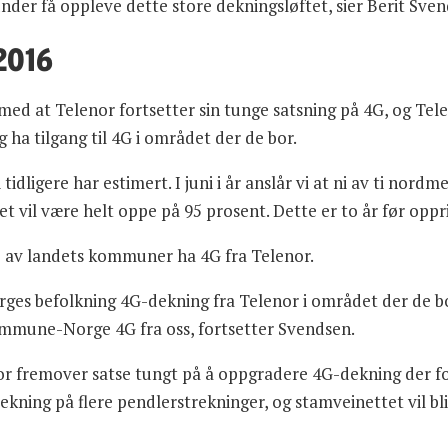
under få oppleve dette store dekningsløftet, sier Berit Sve
2016
 med at Telenor fortsetter sin tunge satsning på 4G, og Telen
ha tilgang til 4G i området der de bor.
tidligere har estimert. I juni i år anslår vi at ni av ti nord
t vil være helt oppe på 95 prosent. Dette er to år før oppri
ge av landets kommuner ha 4G fra Telenor.
orges befolkning 4G-dekning fra Telenor i området der de 
Kommune-Norge 4G fra oss, fortsetter Svendsen.
lenor fremover satse tungt på å oppgradere 4G-dekning der f
ekning på flere pendlerstrekninger, og stamveinettet vil bl