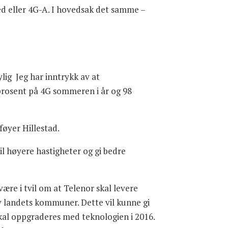
d eller 4G-A. I hovedsak det samme –
lig Jeg har inntrykk av at
prosent på 4G sommeren i år og 98
føyer Hillestad.
l høyere hastigheter og gi bedre
 være i tvil om at Telenor skal levere
v landets kommuner. Dette vil kunne gi
skal oppgraderes med teknologien i 2016.