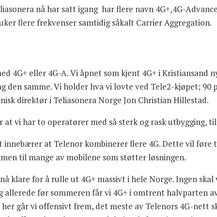
iasonera nå har satt igang har flere navn 4G+,4G-Advance
ker flere frekvenser samtidig såkalt Carrier Aggregation.
d 4G+ eller 4G-A. Vi åpnet som kjent 4G+ i Kristiansand ny
g den samme. Vi holder hva vi lovte ved Tele2-kjøpet; 90 
nisk direktør i Teliasonera Norge Jon Christian Hillestad.
 at vi har to operatører med så sterk og rask utbygging, til
nnebærer at Telenor kombinerer flere 4G. Dette vil føre ti
ermen til mange av mobilene som støtter løsningen.
i nå klare for å rulle ut 4G+ massivt i hele Norge. Ingen skal
 allerede før sommeren får vi 4G+ i omtrent halvparten a
 her går vi offensivt frem, det meste av Telenors 4G-nett 