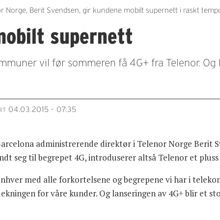
r Norge, Berit Svendsen, gir kundene mobilt supernett i raskt temp
mobilt supernett
muner vil før sommeren få 4G+ fra Telenor. Og 
04.03.2015 - 07:35
RT
Barcelona administrerende direktør i Telenor Norge Berit
ndt seg til begrepet 4G, introduserer altså Telenor et plus
enhver med alle forkortelsene og begrepene vi har i teleko
dekningen for våre kunder. Og lanseringen av 4G+ blir et sto