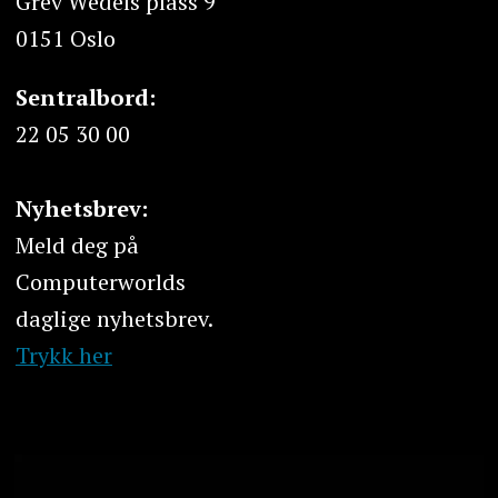
Grev Wedels plass 9
0151 Oslo
Sentralbord:
22 05 30 00
Nyhetsbrev:
Meld deg på
Computerworlds
daglige nyhetsbrev.
Trykk her