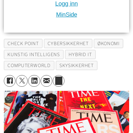
Logg inn
MinSide
CHECK POINT
CYBERSIKKERHET
ØKONOMI
KUNSTIG INTELLIGENS
HYBRID IT
COMPUTERWORLD
SKYSIKKERHET