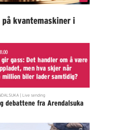
I på kvantemaskiner i
DALSUKA | Live sending
lg debattene fra Arendalsuka