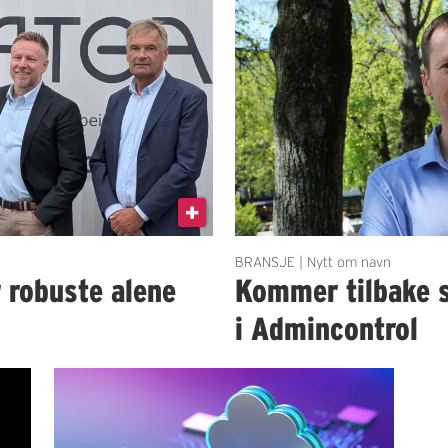
BRANSJE | Nytt om navn
r robuste alene
Kommer tilbake 
i Admincontrol