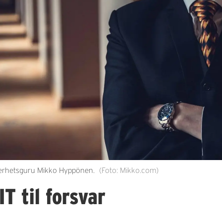
ikkerhetsguru Mikko Hyppönen.
(Foto: Mikko.com)
T til forsvar