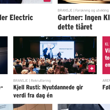
BRANSJE | Forskning og utvikling
der Electric
Gartner: Ingen K
dette tiåret
BRANSJE | Rekruttering
AREN
e-
Kjell Rusti: Nyutdannede gir
Fø
verdi fra dag én