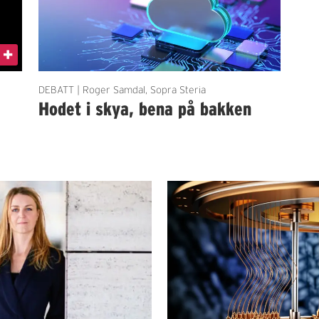
DEBATT | Roger Samdal, Sopra Steria
Hodet i skya, bena på bakken