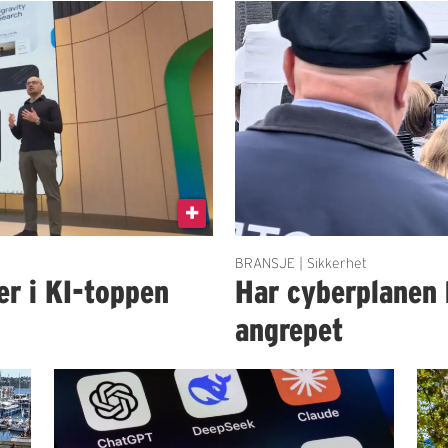
BRANSJE | Sikkerhet
er i KI-toppen
Har cyberplanen 
angrepet