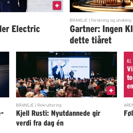
BRANSJE | Forskning og utvikling
der Electric
Gartner: Ingen K
dette tiåret
BRANSJE | Rekruttering
AREN
e-
Kjell Rusti: Nyutdannede gir
Fø
verdi fra dag én