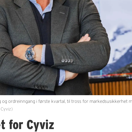
g og ordreinngang i første kvartal, til tross for markedsusikkerhet 
 Cyviz)
et for Cyviz