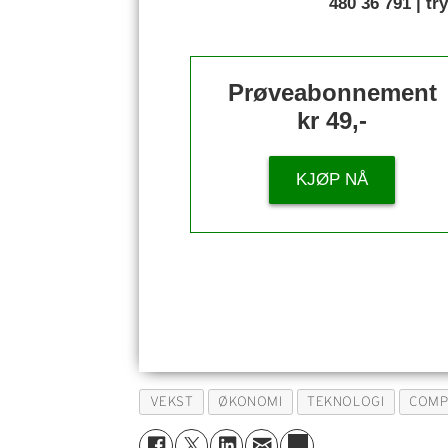
480 36 791 | t
Prøveabonnement
kr 49,-
KJØP NÅ
VEKST
ØKONOMI
TEKNOLOGI
COMP