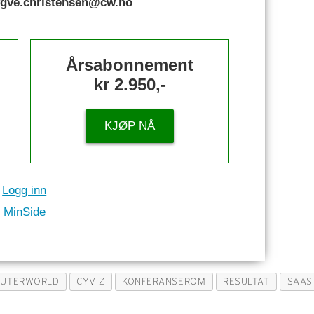
rygve.christensen@cw.no
Årsabonnement
kr 2.950,-
KJØP NÅ
Logg inn
MinSide
UTERWORLD
CYVIZ
KONFERANSEROM
RESULTAT
SAAS