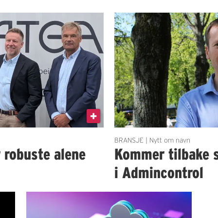
BRANSJE | Nytt om navn
r robuste alene
Kommer tilbake 
i Admincontrol