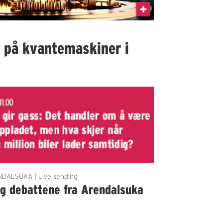
I på kvantemaskiner i
DALSUKA | Live sending
lg debattene fra Arendalsuka