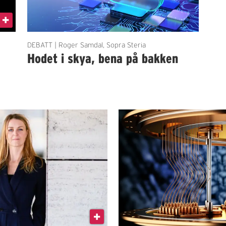
DEBATT | Roger Samdal, Sopra Steria
Hodet i skya, bena på bakken