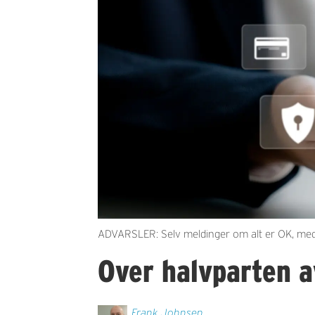
ADVARSLER: Selv meldinger om alt er OK, medfø
Over halvparten a
Frank
Johnsen