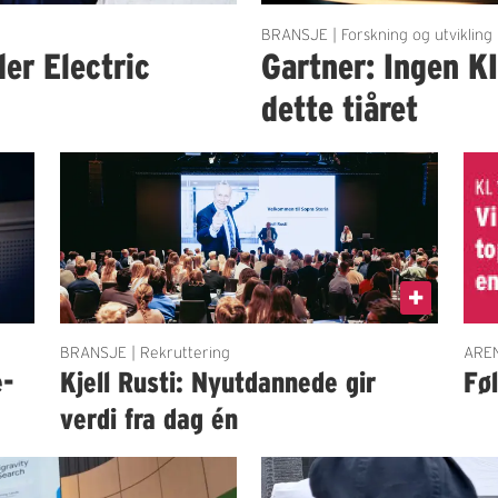
BRANSJE | Forskning og utvikling
der Electric
Gartner: Ingen K
dette tiåret
BRANSJE | Rekruttering
AREN
e-
Kjell Rusti: Nyutdannede gir
Fø
verdi fra dag én