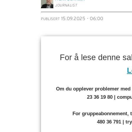
JOURNALIST
15.09.2025 - 06:00
PUBLISERT
For å lese denne s
L
Om du opplever problemer med å
23 36 19 80 | com
For gruppeabonnement, t
480 36 791 | t