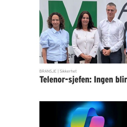
BRANSJE | Sikkerhet
Telenor-sjefen: Ingen bli