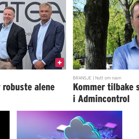
BRANSJE | Nytt om navn
r robuste alene
Kommer tilbake 
i Admincontrol