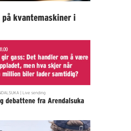
I på kvantemaskiner i
DALSUKA | Live sending
lg debattene fra Arendalsuka