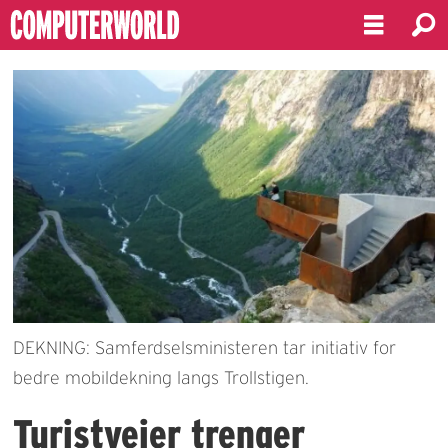
DEKNING: Samferdselsministeren tar initiativ for
bedre mobildekning langs Trollstigen.
Turistveier trenger