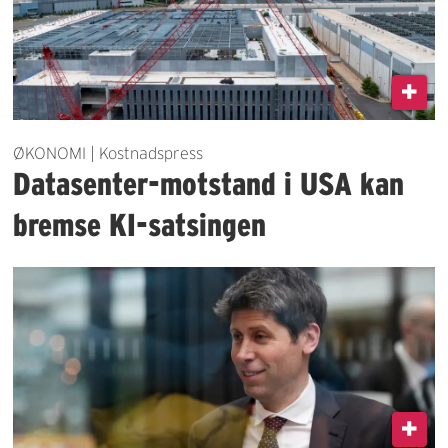
ØKONOMI | Kostnadspress
Datasenter-motstand i USA kan
bremse KI-satsingen