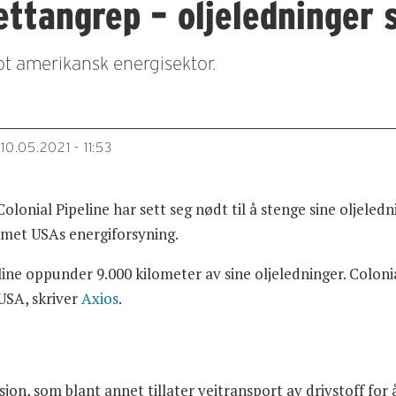
tangrep – oljeledninger s
ot amerikansk energisektor.
10.05.2021 - 11:53
lonial Pipeline har sett seg nødt til å stenge sine oljele
mmet USAs energiforsyning.
line oppunder 9.000 kilometer av sine oljeledninger. Colonia
USA, skriver
Axios
.
asjon, som blant annet tillater veitransport av drivstoff for