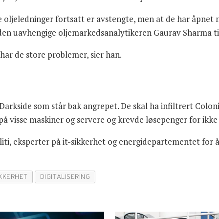
 oljeledninger fortsatt er avstengte, men at de har åpnet 
ier den uavhengige oljemarkedsanalytikeren Gaurav Sharma t
har de store problemer, sier han.
 Darkside som står bak angrepet. De skal ha infiltrert Colon
 på visse maskiner og servere og krevde løsepenger for ikke
iti, eksperter på it-sikkerhet og energidepartementet for å
IKKERHET
DIGITALISERING