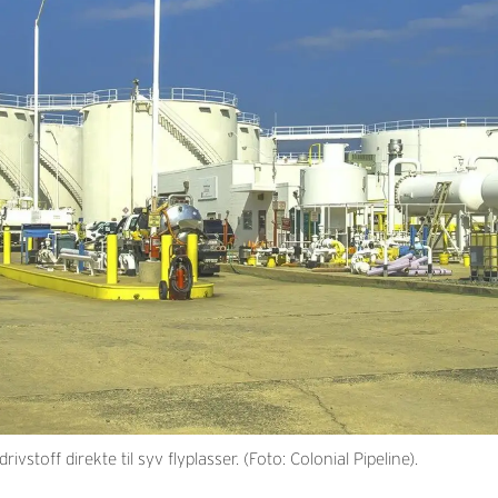
vstoff direkte til syv flyplasser. (Foto: Colonial Pipeline).