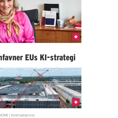
favner EUs KI-strategi
OMI | Kostnadspress