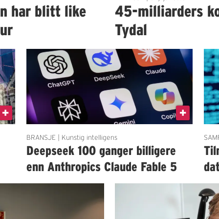
har blitt like
45-milliarders ko
tur
Tydal
BRANSJE | Kunstig intelligens
SAMF
Deepseek 100 ganger billigere
Til
enn Anthropics Claude Fable 5
da