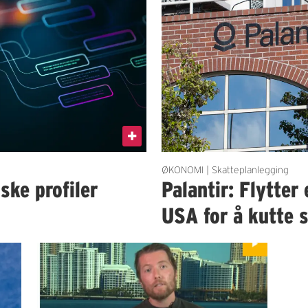
ØKONOMI | Skatteplanlegging
ske profiler
Palantir: Flytter
USA for å kutte 