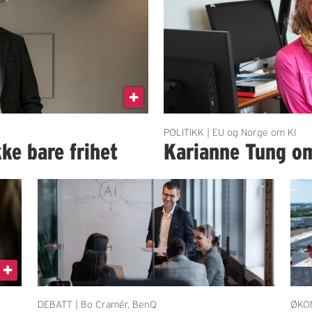
POLITIKK | EU og Norge om KI
kke bare frihet
Karianne Tung om
DEBATT | Bo Cramér, BenQ
ØKON