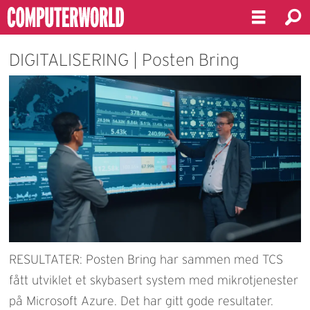
DIGITALISERING | Posten Bring
RESULTATER: Posten Bring har sammen med TCS
fått utviklet et skybasert system med mikrotjenester
på Microsoft Azure. Det har gitt gode resultater.