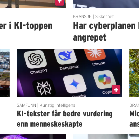
BRANSJE | Sikkerhet
er i KI-toppen
Har cyberplanen 
angrepet
SAMFUNN | Kunstig intelligens
BRAN
r
KI-tekster får bedre vurdering
Mi
enn menneskeskapte
an