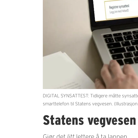
DIGITAL SYNSATTEST: Tidligere måtte synsattest
smarttelefon til Statens vegvesen. (Illustrasjo
Statens vegvesen 
Gjør det
litt
lettere å ta lappen.