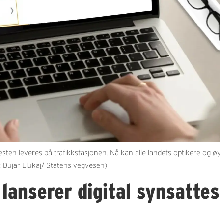
en leveres på trafikkstasjonen. Nå kan alle landets optikere og øyel
n: Bujar Llukaj/ Statens vegvesen)
lanserer digital synsattes