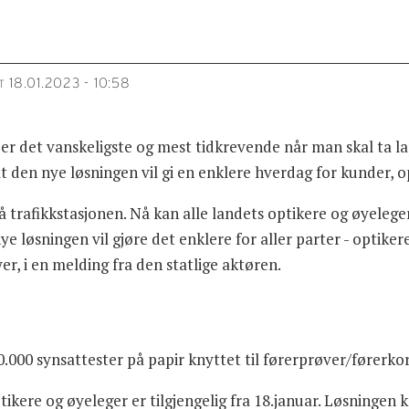
18.01.2023 - 10:58
T
 er det vanskeligste og mest tidkrevende når man skal ta l
at den nye løsningen vil gi en enklere hverdag for kunder, op
 trafikkstasjonen. Nå kan alle landets optikere og øyeleger 
e løsningen vil gjøre det enklere for aller parter - optike
er, i en melding fra den statlige aktøren.
.000 synsattester på papir knyttet til førerprøver/førerkor
kere og øyeleger er tilgjengelig fra 18.januar. Løsningen k