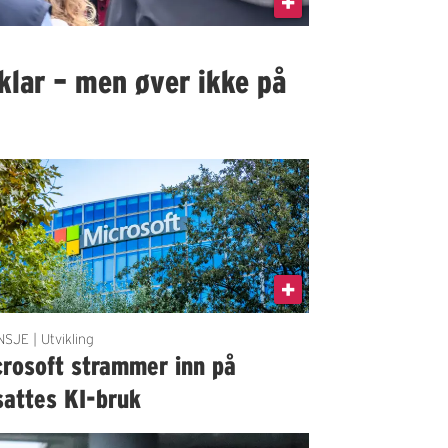
klar – men øver ikke på
SJE | Utvikling
crosoft strammer inn på
sattes KI-bruk