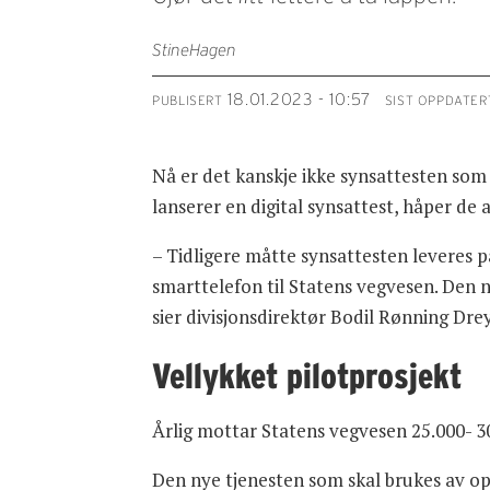
Stine
Hagen
18.01.2023 - 10:57
PUBLISERT
SIST OPPDATER
Nå er det kanskje ikke synsattesten som
lanserer en digital synsattest, håper de 
– Tidligere måtte synsattesten leveres på
smarttelefon til Statens vegvesen. Den ny
sier divisjonsdirektør Bodil Rønning Drey
Vellykket pilotprosjekt
Årlig mottar Statens vegvesen 25.000- 30
Den nye tjenesten som skal brukes av opti