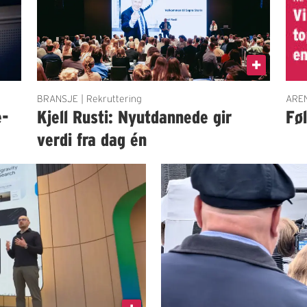
BRANSJE | Rekruttering
AREN
e-
Kjell Rusti: Nyutdannede gir
Fø
verdi fra dag én