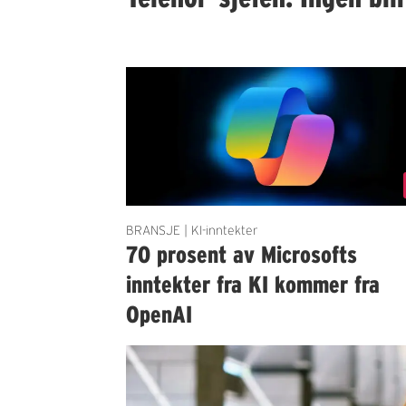
BRANSJE | KI-inntekter
70 prosent av Microsofts
inntekter fra KI kommer fra
OpenAI