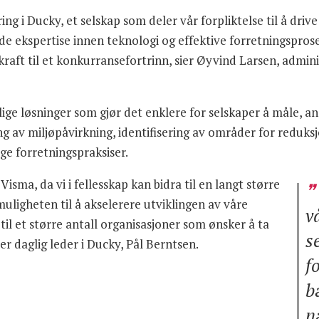
ing i Ducky, et selskap som deler vår forpliktelse til å dri
e ekspertise innen teknologi og effektive forretningsprose
kraft til et konkurransefortrinn, sier Øyvind Larsen, admini
ge løsninger som gjør det enklere for selskaper å måle, ana
ng av miljøpåvirkning, identifisering av områder for reduk
ge forretningspraksiser.
isma, da vi i fellesskap kan bidra til en langt større
muligheten til å akselerere utviklingen av våre
v
til et større antall organisasjoner som ønsker å ta
s
er daglig leder i Ducky, Pål Berntsen.
f
b
n