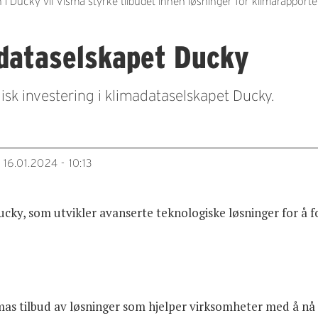
ucky vil Visma styrke tilbudet innen løsninger for klimarapporter
adataselskapet Ducky
sk investering i klimadataselskapet Ducky.
16.01.2024 - 10:13
T
ucky, som utvikler avanserte teknologiske løsninger for å 
as tilbud av løsninger som hjelper virksomheter med å nå