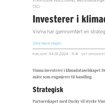
STRATEGISK INVESTERING: Med investeringen i D
CSC)
Investerer i klim
Visma har gjennomført en strategi
Stine Marie
Hagen
04.01.2024 - 11:41
PUBLISERT
SIST OPPDATER
Visma investerer i klimadataselskapet D
måte som engasjerer til handling.
Strategisk
Partnerskapet med Ducky vil styrke Vism