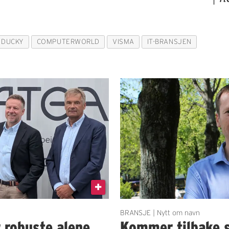
DUCKY
COMPUTERWORLD
VISMA
IT-BRANSJEN
BRANSJE | Nytt om navn
r robuste alene
Kommer tilbake 