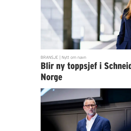
BRANSJE | Nytt om navn
Blir ny toppsjef i Schnei
Norge