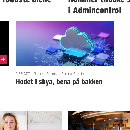
i Admincontrol
DEBATT | Roger Samdal, Sopra Steria
Hodet i skya, bena på bakken