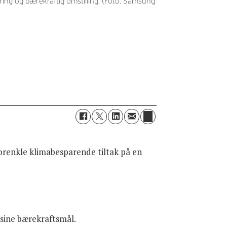
ing og bærekraftig omstilling. (Foto: Samsung
forenkle klimabesparende tiltak på en
 sine bærekraftsmål.