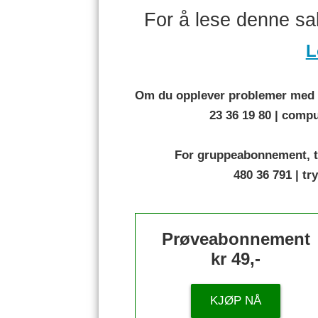
For å lese denne s
L
Om du opplever problemer med å
23 36 19 80 | com
For gruppeabonnement, t
480 36 791 | t
Prøveabonnement
kr 49,-
KJØP NÅ