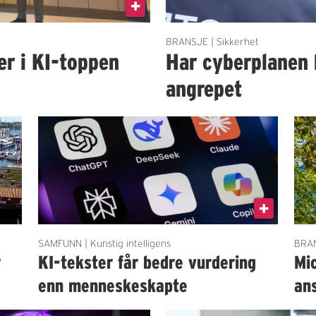
BRANSJE | Sikkerhet
er i KI-toppen
Har cyberplanen 
angrepet
SAMFUNN | Kunstig intelligens
BRAN
r
KI-tekster får bedre vurdering
Mi
enn menneskeskapte
an