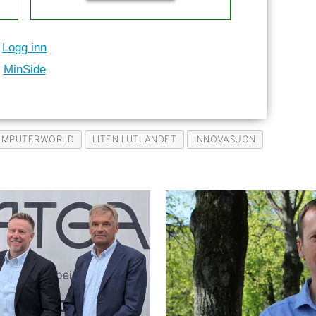
Logg inn
MinSide
OMPUTERWORLD
LITEN I UTLANDET
INNOVASJON