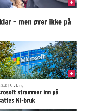
klar – men øver ikke på
SJE | Utvikling
crosoft strammer inn på
sattes KI-bruk