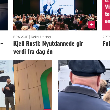
BRANSJE | Rekruttering
AREN
e-
Kjell Rusti: Nyutdannede gir
Fø
verdi fra dag én