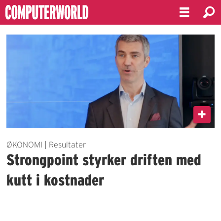
Emne:
økonomisk
resultat
ØKONOMI | Resultater
Strongpoint styrker driften med
kutt i kostnader