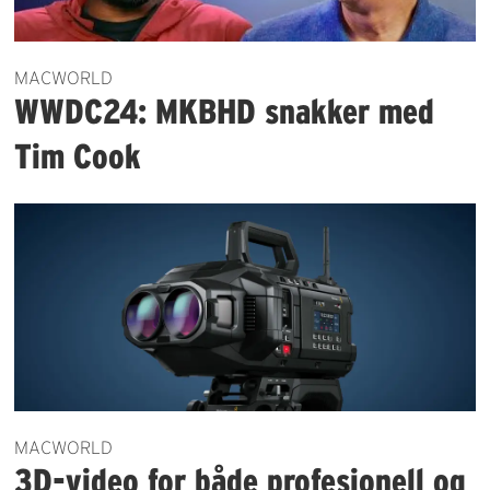
MACWORLD
WWDC24: MKBHD snakker med
Tim Cook
MACWORLD
3D-video for både profesjonell og