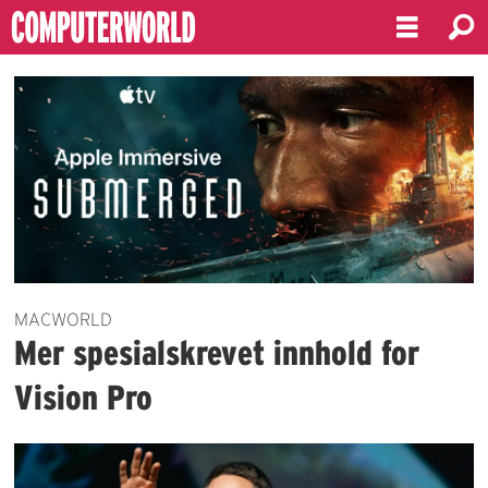
Emne:
ar-
briller
MACWORLD
Mer spesialskrevet innhold for
Vision Pro