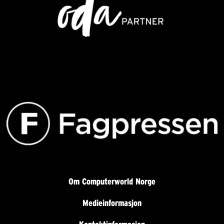
Om Computerworld Norge
Medieinformasjon