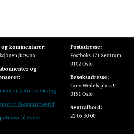
s og kommentarer:
Postadresse:
ksjonen@cw.no
Postboks 171 Sentrum
0102 Oslo
 abonnenter og
onsører:
Besøksadresse:
Grev Wedels plass 9
nement/adresseendring
0151 Oslo
nsere i Computerworld
Sentralbord:
22 05 30 00
uterworld Event