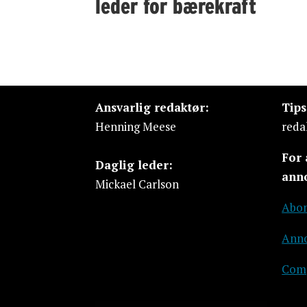
leder for bærekraft
Ansvarlig redaktør:
Tip
Henning Meese
reda
For
Daglig leder:
ann
Mickael Carlson
Abon
Anno
Comp