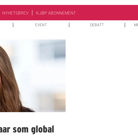
NYHETSBREV
KJØP ABONNEMENT
EVENT
DEBATT
M
aar som global