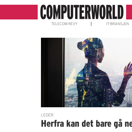
TELECOM REVY
IT-BRANSJEN
Emne:
fremtidens
utfordringer
LEDER:
Herfra kan det bare gå n