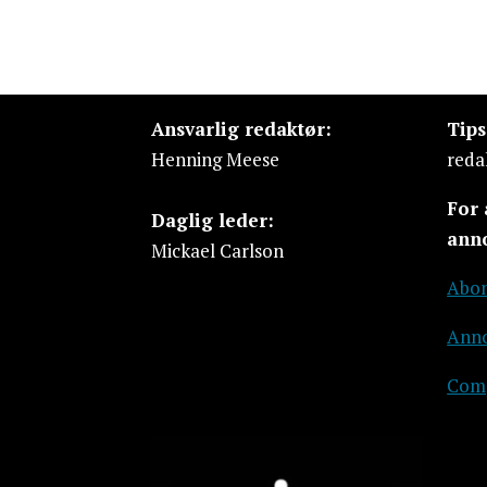
Ansvarlig redaktør:
Tip
Henning Meese
reda
For
Daglig leder:
ann
Mickael Carlson
Abon
Anno
Comp