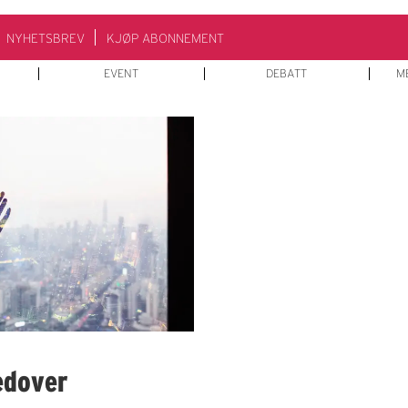
NYHETSBREV
KJØP ABONNEMENT
EVENT
DEBATT
M
edover