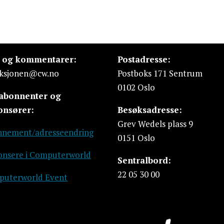
s og kommentarer:
Postadresse:
ksjonen@cw.no
Postboks 171 Sentrum
0102 Oslo
 abonnenter og
onsører:
Besøksadresse:
Grev Wedels plass 9
nement/adresseendring
0151 Oslo
nsere i Computerworld
Sentralbord:
22 05 30 00
uterworld Event