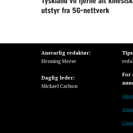
Tyskland vil fjerne alt kinesisk
utstyr fra 5G-nettverk
Ansvarlig redaktør:
Tip
Henning Meese
reda
For
Daglig leder:
ann
Mickael Carlson
Abon
Anno
Comp