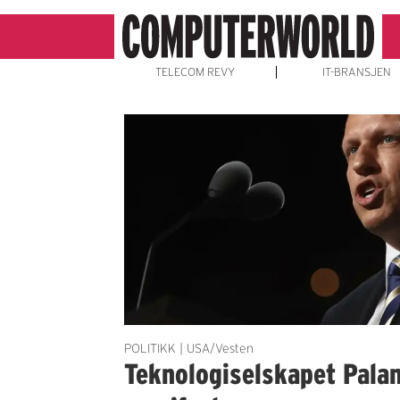
TELECOM REVY
IT-BRANSJEN
Emne:
nasjonal
sikkerhet
POLITIKK | USA/Vesten
Teknologiselskapet Palan