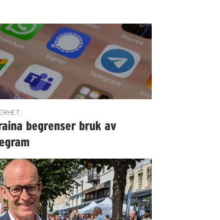
ERHET:
raina begrenser bruk av
legram