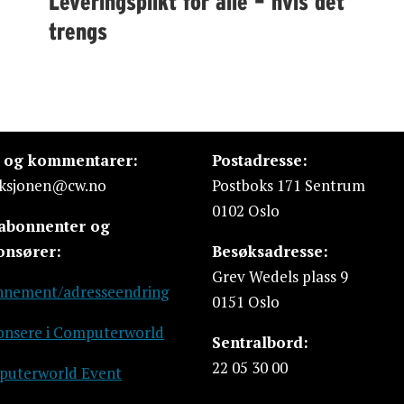
Leveringsplikt for alle – hvis det
trengs
s og kommentarer:
Postadresse:
ksjonen@cw.no
Postboks 171 Sentrum
0102 Oslo
 abonnenter og
onsører:
Besøksadresse:
Grev Wedels plass 9
nement/adresseendring
0151 Oslo
nsere i Computerworld
Sentralbord:
22 05 30 00
uterworld Event