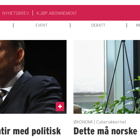
NYHETSBREV
KJØP ABONNEMENT
EVENT
DEBATT
M
ØKONOMI | Cybersikkerhet
tir med politisk
Dette må norske 