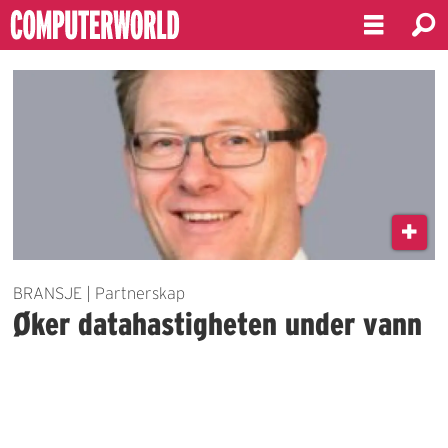
Emne:
olje-
og
gassindustrien
BRANSJE | Partnerskap
Øker datahastigheten under vann