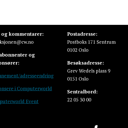
s og kommentarer:
Postadresse:
ksjonen@cw.no
Postboks 171 Sentrum
0102 Oslo
 abonnenter og
onsører:
Besøksadresse:
Grev Wedels plass 9
nement/adresseendring
0151 Oslo
nsere i Computerworld
Sentralbord:
22 05 30 00
uterworld Event