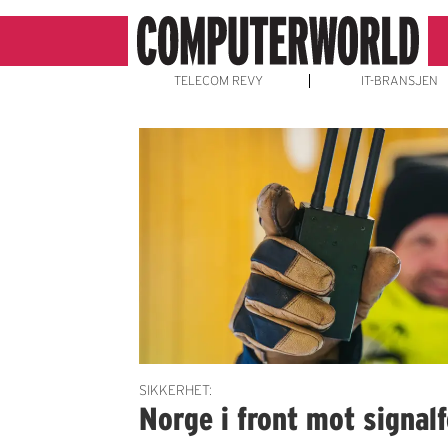
TELECOM REVY
IT-BRANSJEN
Emne:
signalforstyrrelser
SIKKERHET:
Norge i front mot signalf