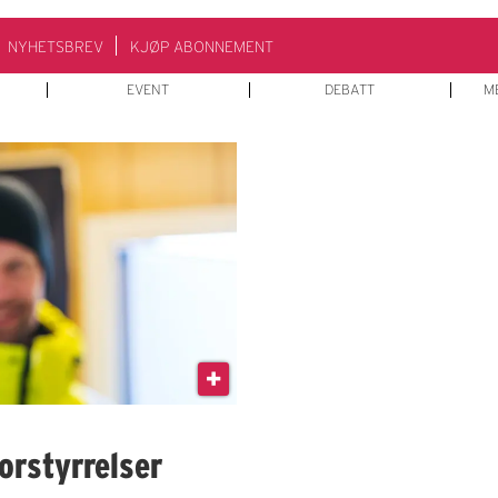
NYHETSBREV
KJØP ABONNEMENT
EVENT
DEBATT
M
orstyrrelser