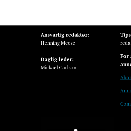
Ansvarlig redaktør:
Tip
Henning Meese
reda
For
Daglig leder:
ann
Mickael Carlson
Abon
Anno
Comp