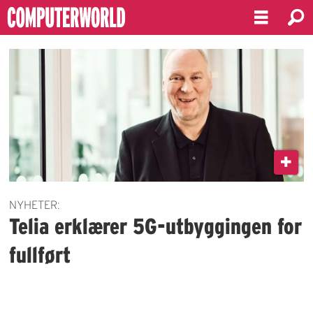
Emne:
stein-
erik
vellan
NYHETER:
Telia erklærer 5G-utbyggingen for
fullført