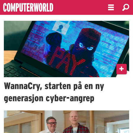
Emne:
wannacry
WannaCry, starten på en ny
generasjon cyber-angrep