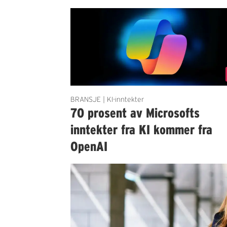
BRANSJE | KI-inntekter
70 prosent av Microsofts
inntekter fra KI kommer fra
OpenAI