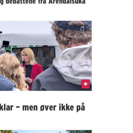
lg debattene fra Arendalsuka
klar – men øver ikke på