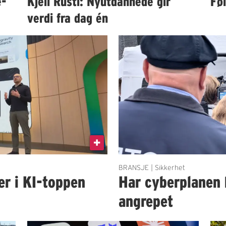
e-
Kjell Rusti: Nyutdannede gir
Fø
verdi fra dag én
BRANSJE | Sikkerhet
er i KI-toppen
Har cyberplanen 
angrepet