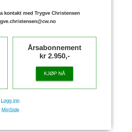
a kontakt med Trygve Christensen
rygve.christensen@cw.no
Årsabonnement
kr 2.950,-
KJØP NÅ
Logg inn
MinSide