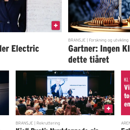
BRANSJE | Forskning og utvikling
der Electric
Gartner: Ingen K
dette tiåret
BRANSJE | Rekruttering
AREN