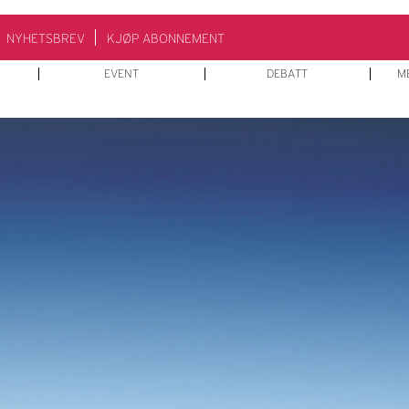
NYHETSBREV
KJØP ABONNEMENT
EVENT
DEBATT
M