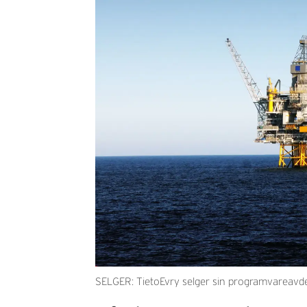
SELGER: TietoEvry selger sin programvareavdelin