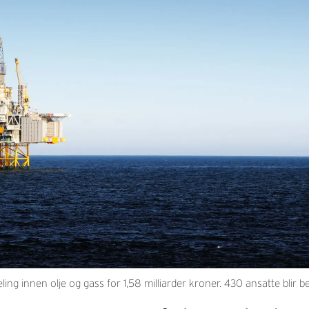
g innen olje og gass for 1,58 milliarder kroner. 430 ansatte blir ber