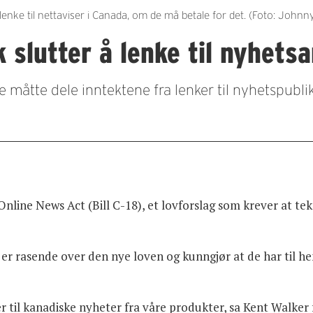
nke til nettaviser i Canada, om de må betale for det. (Foto: Johnn
 slutter å lenke til nyhetsa
e måtte dele inntektene fra lenker til nyhetspubli
line News Act (Bill C-18), et lovforslag som krever at tek
 rasende over den nye loven og kunngjør at de har til hensi
enker til kanadiske nyheter fra våre produkter, sa Kent Walke