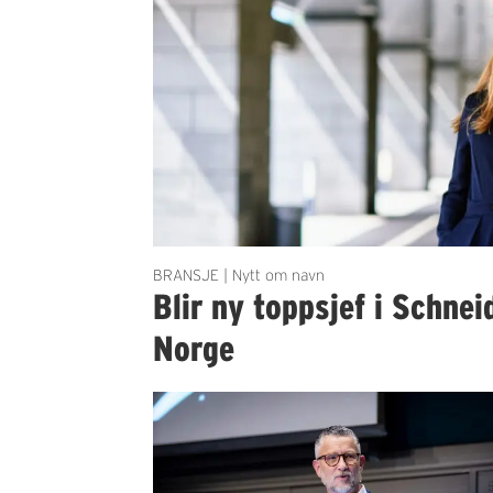
BRANSJE | Nytt om navn
Blir ny toppsjef i Schnei
Norge