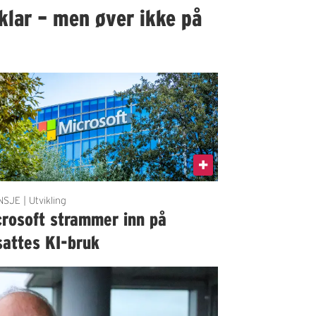
klar – men øver ikke på
SJE | Utvikling
crosoft strammer inn på
sattes KI-bruk