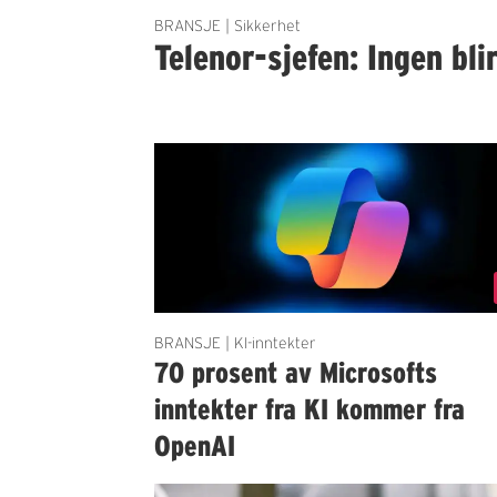
BRANSJE | Sikkerhet
Telenor-sjefen: Ingen bli
BRANSJE | KI-inntekter
70 prosent av Microsofts
inntekter fra KI kommer fra
OpenAI