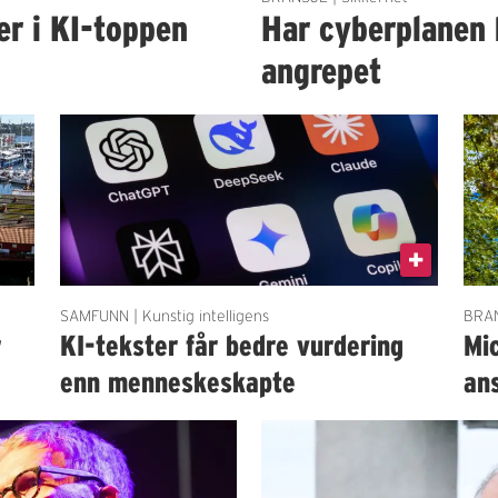
er i KI-toppen
Har cyberplanen 
angrepet
SAMFUNN | Kunstig intelligens
BRAN
r
KI-tekster får bedre vurdering
Mi
enn menneskeskapte
an