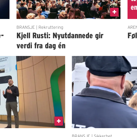
BRANSJE | Rekruttering
AREN
e-
Kjell Rusti: Nyutdannede gir
Fø
verdi fra dag én
BRANSJE | Sikkerhet