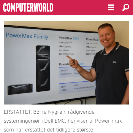
ERSTATTET: Børre Nygren, rådgivende
systemingeniør i Dell EMC, henviser til Power max
som har erstattet det tidligere største