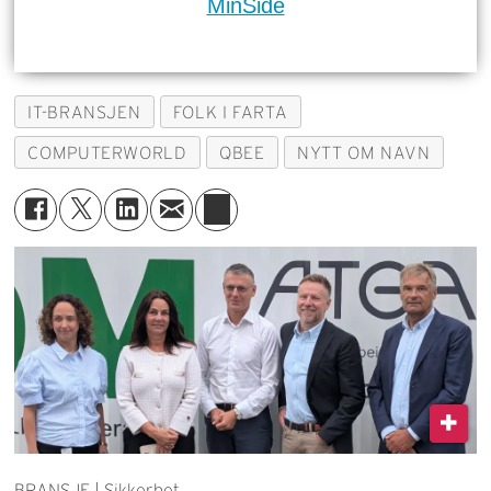
MinSide
IT-BRANSJEN
FOLK I FARTA
COMPUTERWORLD
QBEE
NYTT OM NAVN
BRANSJE | Sikkerhet